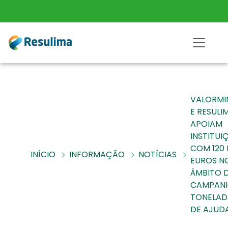
VALORMI
E RESULI
APOIAM
INSTITUI
COM 120 
INÍCIO
INFORMAÇÃO
NOTÍCIAS
EUROS N
ÂMBITO 
CAMPAN
TONELAD
DE AJUD